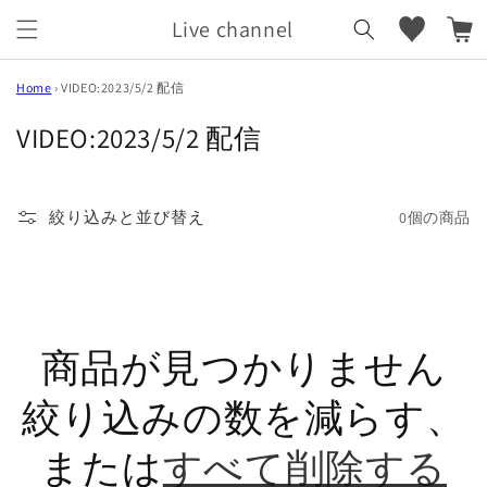
カ
コンテ
ンツに
Live channel
ー
進む
ト
Home
›
VIDEO:2023/5/2 配信
コ
VIDEO:2023/5/2 配信
レ
ク
絞り込みと並び替え
0個の商品
シ
ョ
ン
:
商品が見つかりません
絞り込みの数を減らす、
または
すべて削除する