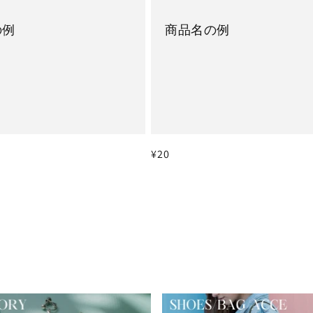
の例
商品名の例
通
¥20
常
価
格