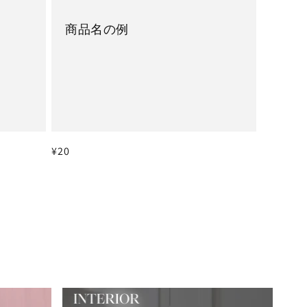
商品名の例
通
¥20
常
価
格