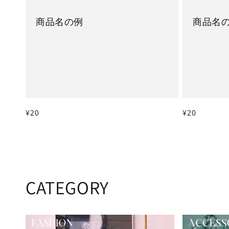
商品名の例
商品名
通
¥20
通
¥20
常
常
価
価
格
格
CATEGORY