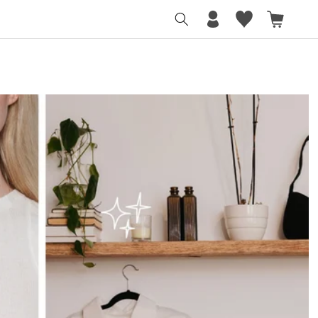
カ
グ
ー
イ
ト
ン