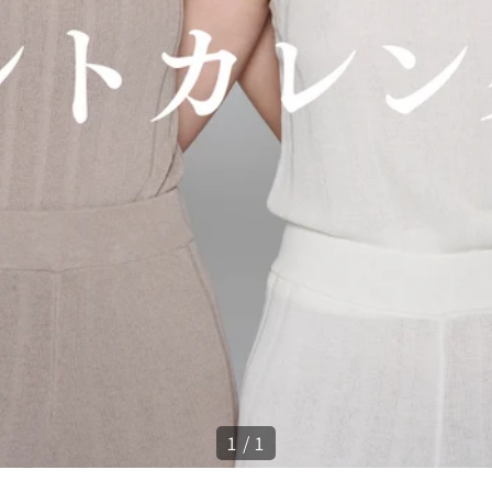
1
/
1